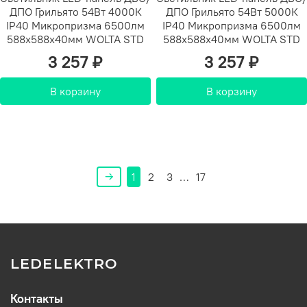
ДПО Грильято 54Вт 4000К
ДПО Грильято 54Вт 5000К
IP40 Микропризма 6500лм
IP40 Микропризма 6500лм
588х588х40мм WOLTA STD
588х588х40мм WOLTA STD
3 257 ₽
3 257 ₽
В корзину
В корзину
1
2
3
…
17
LEDELEKTRO
Контакты