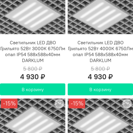
Светильник LED ДВО
Светильник LED ДВО
Грильято 52Вт 3000К 6750Лм
Грильято 52Вт 4000К 6750Лм
опал IP54 588х588х40мм
опал IP54 588х588х40мм
DARKLUM
DARKLUM
5 800 ₽
5 800 ₽
4 930 ₽
4 930 ₽
В корзину
В корзину
-15%
-15%