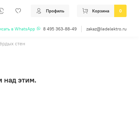
Профиль
Корзина
0
исать в WhatsApp
8 495 363-88-49
zakaz@ledelektro.ru
ёрдых стен
 над этим.