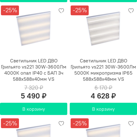
-25%
-25%
Светильник LED ДВО
Светильник LED ДВО
Грильято vs221 30W-3600Лм
Грильято vs221 30W-3600Лм
4000К опал IP40 с БАП 3ч
5000К микропризма IP65
588х588х40мм VS
588х588х48мм VS
7 320 ₽
6 170 ₽
5 490 ₽
4 628 ₽
В корзину
В корзину
-25%
-25%