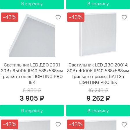
В корзину
В корзину
-43%
-43%
Светильник LED ДВО 2001
Светильник LED ДВО 2001A
30Вт 6500К IP40 588х588мм
30Вт 4000К IP40 588х588мм
Грильято опал LIGHTING PRO
Грильято призма БАП 3ч
IEK
LIGHTING PRO IEK
6 850 ₽
16 249 ₽
3 905 ₽
9 262 ₽
В корзину
В корзину
-43%
-43%