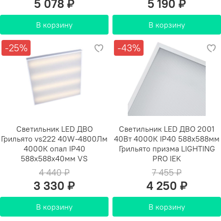
5 078 ₽
5 190 ₽
В корзину
В корзину
-25%
-43%
Светильник LED ДВО
Светильник LED ДВО 2001
Грильято vs222 40W-4800Лм
40Вт 4000К IP40 588х588мм
4000К опал IP40
Грильято призма LIGHTING
588х588х40мм VS
PRO IEK
4 440 ₽
7 455 ₽
3 330 ₽
4 250 ₽
В корзину
В корзину