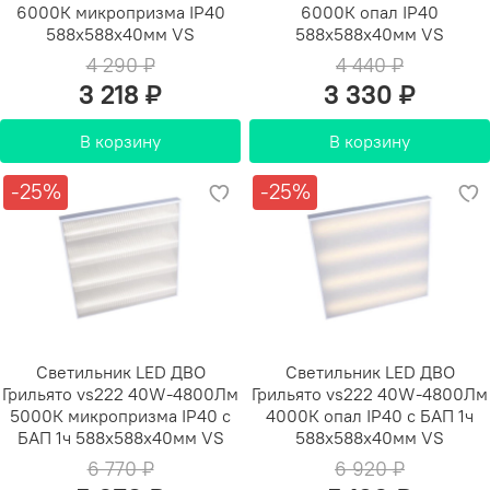
6000К микропризма IP40
6000К опал IP40
588х588х40мм VS
588х588х40мм VS
4 290 ₽
4 440 ₽
3 218 ₽
3 330 ₽
В корзину
В корзину
-25%
-25%
Светильник LED ДВО
Светильник LED ДВО
Грильято vs222 40W-4800Лм
Грильято vs222 40W-4800Лм
5000К микропризма IP40 с
4000К опал IP40 с БАП 1ч
БАП 1ч 588х588х40мм VS
588х588х40мм VS
6 770 ₽
6 920 ₽