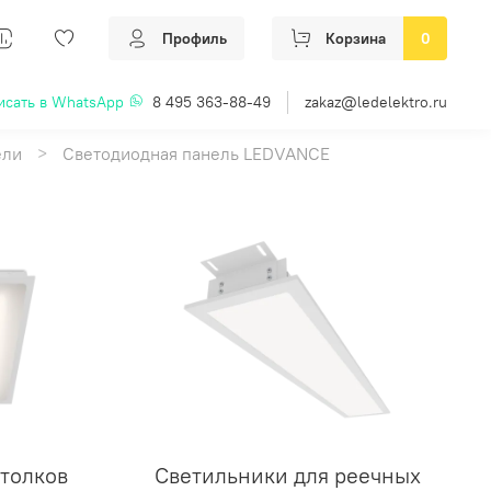
Профиль
Корзина
0
исать в WhatsApp
8 495 363-88-49
zakaz@ledelektro.ru
ели
Светодиодная панель LEDVANCE
толков
Светильники для реечных