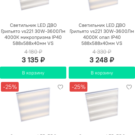
Светильник LED ДВО
Светильник LED ДВО
Грильято vs221 30W-3600Лм
Грильято vs221 30W-3600Лм
4000К микропризма IP40
4000К опал IP40
588х588х40мм VS
588х588х40мм VS
4 180 ₽
4 330 ₽
3 135 ₽
3 248 ₽
В корзину
В корзину
-25%
-25%