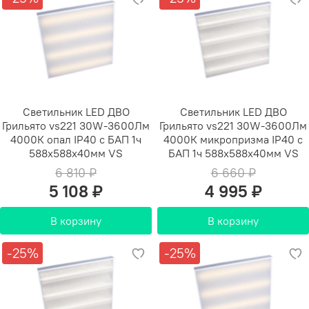
Светильник LED ДВО
Светильник LED ДВО
Грильято vs221 30W-3600Лм
Грильято vs221 30W-3600Лм
4000К опал IP40 с БАП 1ч
4000К микропризма IP40 с
588х588х40мм VS
БАП 1ч 588х588х40мм VS
6 810 ₽
6 660 ₽
5 108 ₽
4 995 ₽
В корзину
В корзину
-25%
-25%