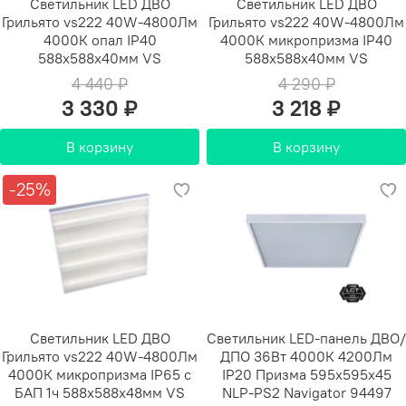
Светильник LED ДВО
Светильник LED ДВО
Грильято vs222 40W-4800Лм
Грильято vs222 40W-4800Лм
4000К опал IP40
4000К микропризма IP40
588х588х40мм VS
588х588х40мм VS
4 440 ₽
4 290 ₽
3 330 ₽
3 218 ₽
В корзину
В корзину
-25%
Светильник LED ДВО
Светильник LED-панель ДВО/
Грильято vs222 40W-4800Лм
ДПО 36Вт 4000К 4200Лм
4000К микропризма IP65 с
IP20 Призма 595x595x45
БАП 1ч 588х588х48мм VS
NLP-PS2 Navigator 94497