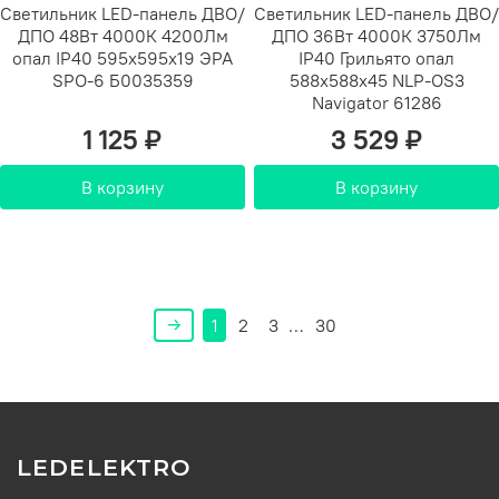
Светильник LED-панель ДВО/
Светильник LED-панель ДВО/
ДПО 48Вт 4000К 4200Лм
ДПО 36Вт 4000К 3750Лм
опал IP40 595х595х19 ЭРА
IP40 Грильято опал
SPO-6 Б0035359
588х588х45 NLP-OS3
Navigator 61286
1 125 ₽
3 529 ₽
В корзину
В корзину
1
2
3
…
30
LEDELEKTRO