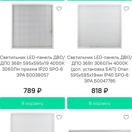
Светильник LED-панель ДВО/
Светильник LED-панель ДВО/
ДПО 36Вт 595х595х19 4000К
ДПО 36Вт 3060Лм 4000К
3060Лм призма IP20 SPO-6
(доп. установка БАП) Опал
ЭРА Б0039057
595x595x19мм IP40 SPO-6
ЭРА Б0047785
789 ₽
818 ₽
В корзину
В корзину