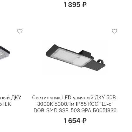
1 395 ₽
ьный ДКУ
Светильник LED уличный ДКУ 50Вт
5 IEK
3000K 5000Лм IP65 КСС "Ш-с"
DOB-SMD SSP-503 ЭРА Б0051836
1 654 ₽