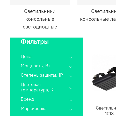
Светильники
Светильн
консольные
консольные л
светодиодные
Фильтры
Цена
Мощность, Вт
Степень защиты, IP
Цветовая
температура, К
Бренд
Светильн
Маркировка
1013