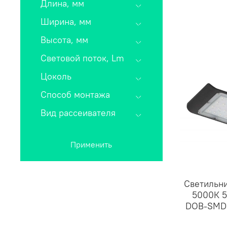
Длина, мм
Ширина, мм
Высота, мм
Световой поток, Lm
Цоколь
Способ монтажа
Вид рассеивателя
Применить
Светильни
5000К 5
DOB-SMD 