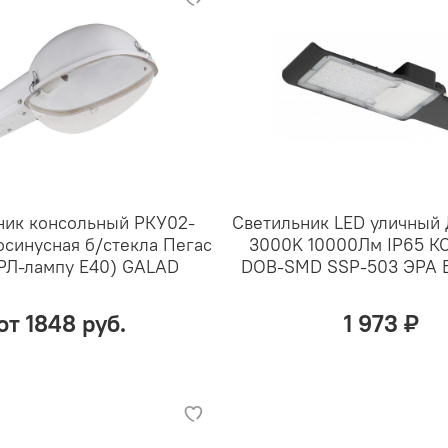
ник консольный РКУ02-
Светильник LED уличный 
осинусная б/стекла Пегас
3000K 10000Лм IP65 К
РЛ-лампу Е40) GALAD
DOB-SMD SSP-503 ЭРА 
от 1848 руб.
1 973 ₽