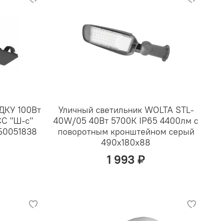
ДКУ 100Вт
Уличный светильник WOLTA STL-
СС "Ш-с"
40W/05 40Вт 5700К IP65 4400лм с
Б0051838
поворотным кронштейном серый
490х180х88
1 993 ₽