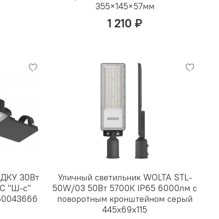
355×145×57мм
1 210 ₽
 ДКУ 30Вт
Уличный светильник WOLTA STL-
С "Ш-с"
50W/03 50Вт 5700К IP65 6000лм с
Б0043666
поворотным кронштейном серый
445х69х115