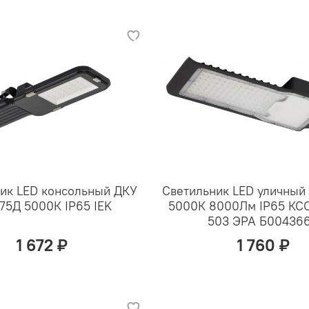
ик LED консольный ДКУ
Светильник LED уличный
-75Д 5000К IP65 IEK
5000К 8000Лм IP65 КС
503 ЭРА Б00436
1 672 ₽
1 760 ₽