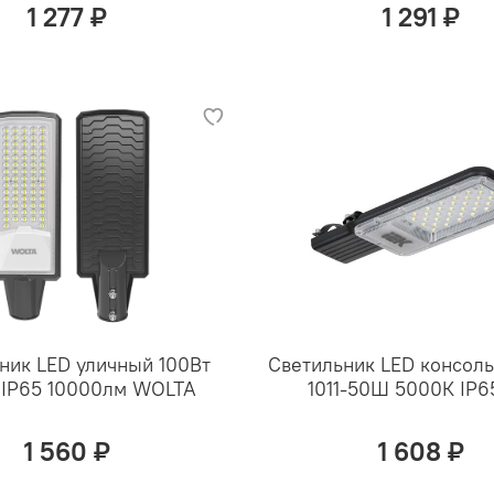
1 277 ₽
1 291 ₽
ник LED уличный 100Вт
Светильник LED консол
 IP65 10000лм WOLTA
1011-50Ш 5000К IP6
1 560 ₽
1 608 ₽