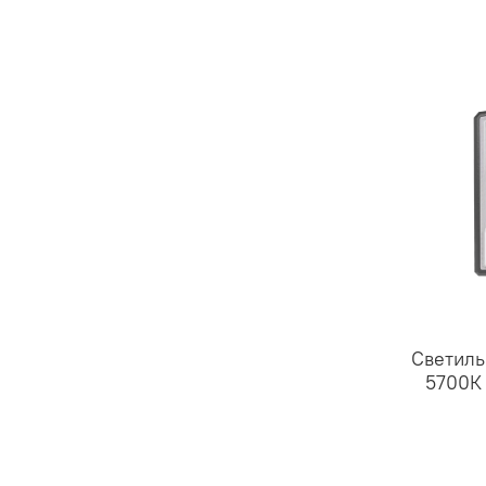
Светиль
5700К