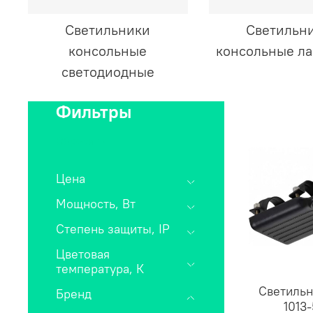
Светильники
Светильн
консольные
консольные л
светодиодные
Фильтры
Сбросить
Цена
Мощность, Вт
Степень защиты, IP
Цветовая
температура, К
Светильн
Бренд
1013