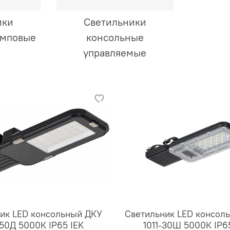
ики
Светильники
амповые
консольные
управляемые
ик LED консольный ДКУ
Светильник LED консол
-50Д 5000К IP65 IEK
1011-30Ш 5000К IP6