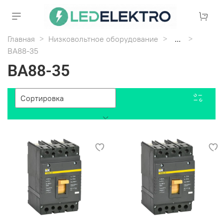
Главная
Низковольтное оборудование
...
ВА88-35
ВА88-35