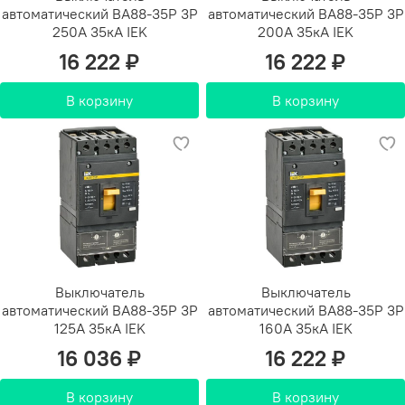
автоматический ВА88-35Р 3Р
автоматический ВА88-35Р 3Р
250А 35кА IEK
200А 35кА IEK
16 222 ₽
16 222 ₽
В корзину
В корзину
Выключатель
Выключатель
автоматический ВА88-35Р 3Р
автоматический ВА88-35Р 3Р
125А 35кА IEK
160А 35кА IEK
16 036 ₽
16 222 ₽
В корзину
В корзину