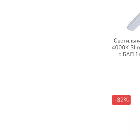
Светильн
4000К Sli
с БАП 1
-32%