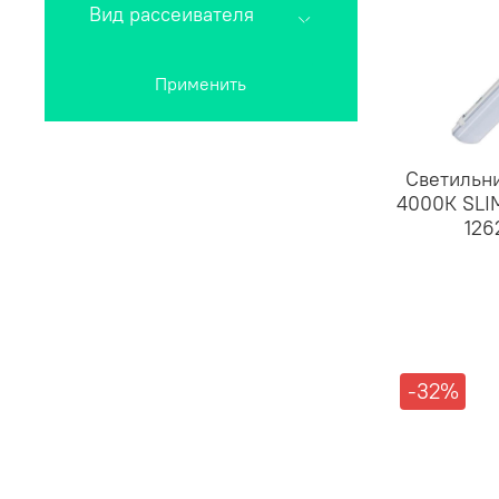
Вид рассеивателя
Применить
Светильн
4000К SLI
126
-32%