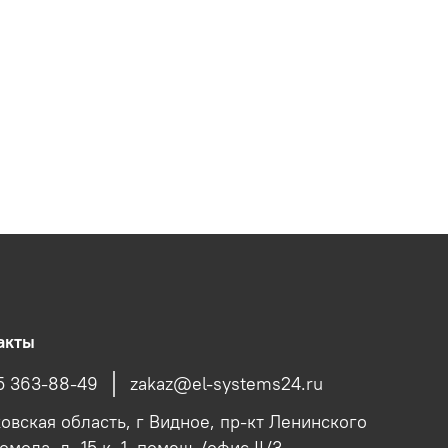
акты
5 363-88-49
zakaz@el-systems24.ru
овская область, г Видное, пр-кт Ленинского