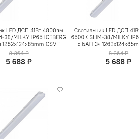
ик LED ДСП 41Вт 4800лм
Светильник LED ДСП 41
M-38/MILKY IP65 ICEBERG
6500К SLIM-38/MILKY IP
ч 1262x124x85mm CSVT
с БАП 3ч 1262x124x85
8 364 ₽
8 364 ₽
5 688 ₽
5 688 ₽