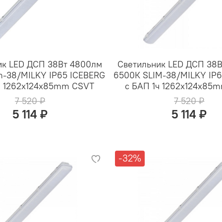
ик LED ДСП 38Вт 4800лм
Светильник LED ДСП 38
m-38/MILKY IP65 ICEBERG
6500К SLIM-38/MILKY IP
ч 1262x124x85mm CSVT
с БАП 1ч 1262x124x85
7 520 ₽
7 520 ₽
5 114 ₽
5 114 ₽
-32%