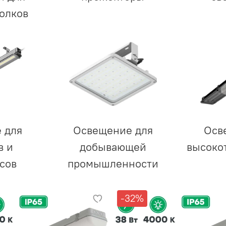
олков
 для
Освещение для
Осв
в и
добывающей
высоко
сов
промышленности
-32%