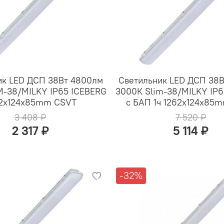
ик LED ДСП 38Вт 4800лм
Светильник LED ДСП 38
M-38/MILKY IP65 ICEBERG
3000К Slim-38/MILKY IP
2x124x85mm CSVT
с БАП 1ч 1262x124x85
3 408 ₽
7 520 ₽
2 317 ₽
5 114 ₽
-32%