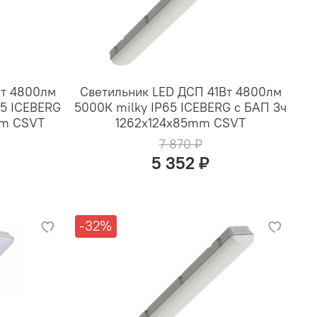
Вт 4800лм
Светильник LED ДСП 41Вт 4800лм
65 ICEBERG
5000К milky IP65 ICEBERG с БАП 3ч
mm CSVT
1262x124x85mm CSVT
7 870 ₽
5 352 ₽
-32%