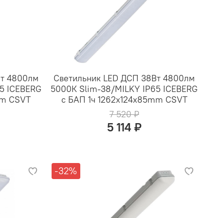
Вт 4800лм
Светильник LED ДСП 38Вт 4800лм
65 ICEBERG
5000К Slim-38/MILKY IP65 ICEBERG
mm CSVT
с БАП 1ч 1262x124x85mm CSVT
7 520 ₽
5 114 ₽
-32%