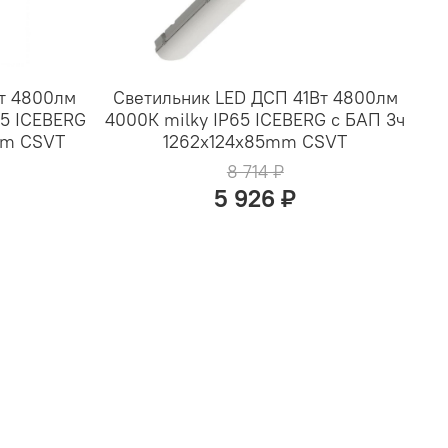
Вт 4800лм
Светильник LED ДСП 41Вт 4800лм
65 ICEBERG
4000К milky IP65 ICEBERG с БАП 3ч
mm CSVT
1262x124x85mm CSVT
8 714 ₽
5 926 ₽