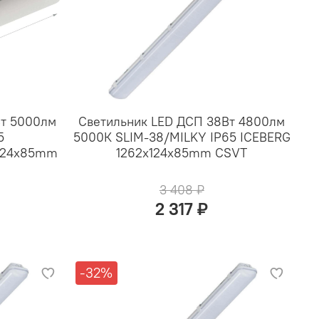
Вт 5000лм
Светильник LED ДСП 38Вт 4800лм
5
5000К SLIM-38/MILKY IP65 ICEBERG
x124x85mm
1262x124x85mm CSVT
3 408 ₽
2 317 ₽
-32%