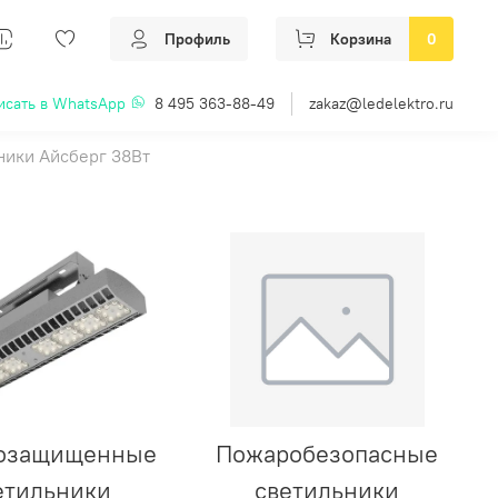
Профиль
Корзина
0
исать в WhatsApp
8 495 363-88-49
zakaz@ledelektro.ru
ники Айсберг 38Вт
озащищенные
Пожаробезопасные
етильники
светильники