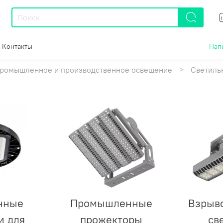
Контакты
Нап
ромышленное и производственное освещение
Светиль
нные
Промышленные
Взрыв
и для
прожекторы
св