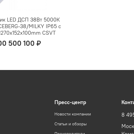
ик LED ДСП 38Вт 5000К
CEBERG-38/MILKY IP65 с
 1270х152х100mm CSVT
00 500 100 ₽
Пресс-центр
Конт
Новости компании
8 49
Статьи и обзоры
Моск
Производители