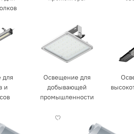
олков
 для
Освещение для
Осв
в и
добывающей
высоко
сов
промышленности