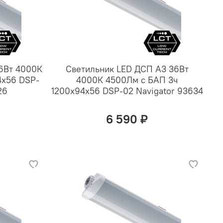
36Вт 4000К
Светильник LED ДСП А3 36Вт
4х56 DSP-
4000К 4500Лм с БАП 3ч
26
1200х94х56 DSP-02 Navigator 93634
6 590 ₽