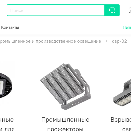
Контакты
Нап
ромышленное и производственное освещение
dsp-02
нные
Промышленные
Взрыв
и для
прожекторы
св