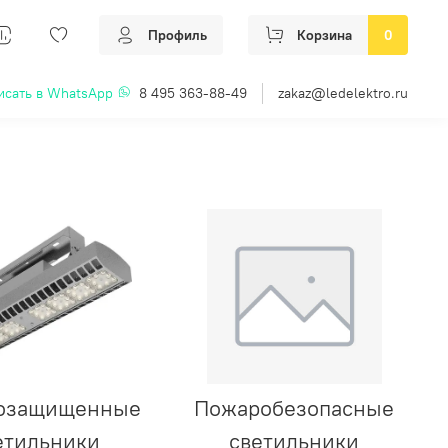
Профиль
Корзина
0
исать в WhatsApp
8 495 363-88-49
zakaz@ledelektro.ru
озащищенные
Пожаробезопасные
етильники
светильники