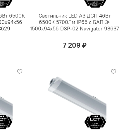
46Вт 6500К
Светильник LED А3 ДСП 46Вт
500х94х56
6500К 5700Лм IP65 с БАП 3ч
3629
1500х94х56 DSP-02 Navigator 93637
7 209 ₽