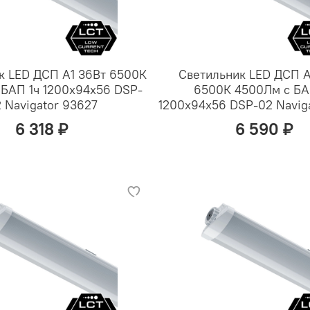
к LED ДСП А1 36Вт 6500К
Светильник LED ДСП 
БАП 1ч 1200х94х56 DSP-
6500К 4500Лм с БА
 Navigator 93627
1200х94х56 DSP-02 Navig
6 318 ₽
6 590 ₽