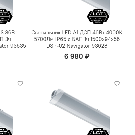
А3 36Вт
Светильник LED А1 ДСП 46Вт 4000К
П 3ч
5700Лм IP65 с БАП 1ч 1500х94х56
ator 93635
DSP-02 Navigator 93628
6 980 ₽