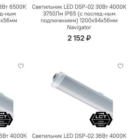
8Вт 6500К
Светильник LED DSP-02 30Вт 4000К
ед-ным
3750Лм IP65 (с послед-ным
4х56мм
подлючением) 1200х94х56мм
Navigator
2 152 ₽
46Вт 4000К
Светильник LED DSP-02 36Вт 4000К