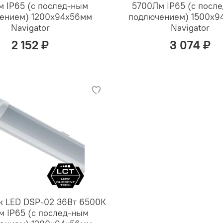
м IP65 (с послед-ным
5700Лм IP65 (с посл
ением) 1200х94х56мм
подлючением) 1500х9
Navigator
Navigator
2 152 ₽
3 074 ₽
к LED DSP-02 36Вт 6500К
 IP65 (с послед-ным