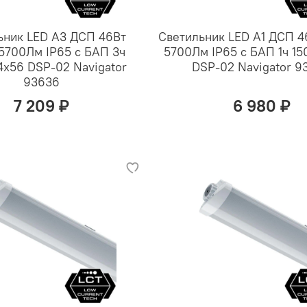
ьник LED А3 ДСП 46Вт
Светильник LED А1 ДСП 
5700Лм IP65 с БАП 3ч
5700Лм IP65 с БАП 1ч 1
4х56 DSP-02 Navigator
DSP-02 Navigator 9
93636
7 209 ₽
6 980 ₽