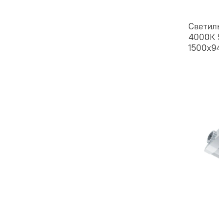
Светил
4000К 
1500х9