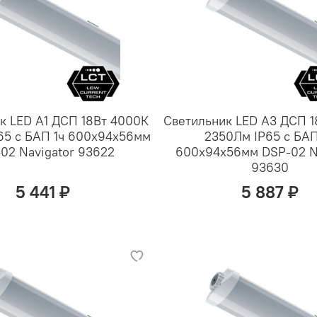
к LED А1 ДСП 18Вт 4000К
Светильник LED А3 ДСП 
65 с БАП 1ч 600х94х56мм
2350Лм IP65 с БАП
02 Navigator 93622
600х94х56мм DSP-02 N
93630
5 441 ₽
5 887 ₽