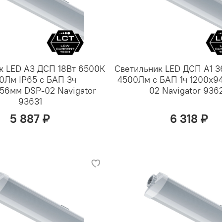
к LED А3 ДСП 18Вт 6500К
Светильник LED ДСП А1 
0Лм IP65 с БАП 3ч
4500Лм с БАП 1ч 1200х9
56мм DSP-02 Navigator
02 Navigator 936
93631
5 887 ₽
6 318 ₽