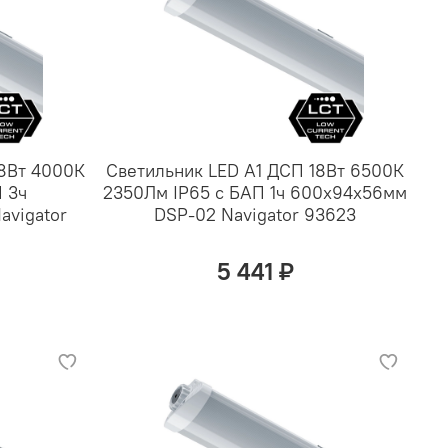
18Вт 4000К
Светильник LED А1 ДСП 18Вт 6500К
 3ч
2350Лм IP65 с БАП 1ч 600х94х56мм
avigator
DSP-02 Navigator 93623
5 441 ₽