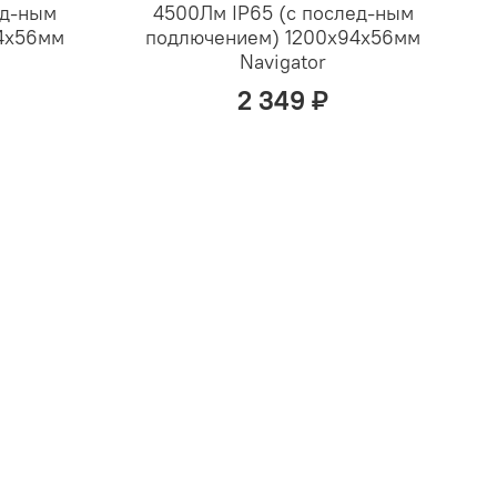
ед-ным
4500Лм IP65 (с послед-ным
4х56мм
подлючением) 1200х94х56мм
Navigator
2 349 ₽