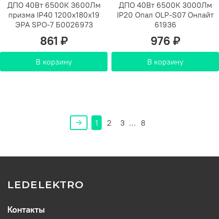
ДПО 40Вт 6500К 3600Лм
ДПО 40Вт 6500К 3000Лм
призма IP40 1200х180х19
IP20 Опал OLP-S07 Онлайт
ЭРА SPO-7 Б0026973
61936
861 ₽
976 ₽
В корзину
В корзину
1
2
3
…
8
LEDELEKTRO
Контакты