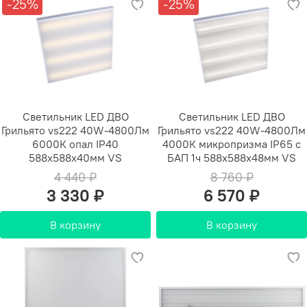
-25%
-25%
Светильник LED ДВО
Светильник LED ДВО
Грильято vs222 40W-4800Лм
Грильято vs222 40W-4800Лм
6000К опал IP40
4000К микропризма IP65 с
588х588х40мм VS
БАП 1ч 588х588х48мм VS
4 440 ₽
8 760 ₽
3 330 ₽
6 570 ₽
В корзину
В корзину