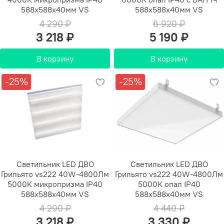
588х588х40мм VS
588х588х40мм VS
4 290 ₽
6 920 ₽
3 218 ₽
5 190 ₽
В корзину
В корзину
-25%
-25%
Светильник LED ДВО
Светильник LED ДВО
Грильято vs222 40W-4800Лм
Грильято vs222 40W-4800Лм
5000К микропризма IP40
5000К опал IP40
588х588х40мм VS
588х588х40мм VS
4 290 ₽
4 440 ₽
3 218 ₽
3 330 ₽