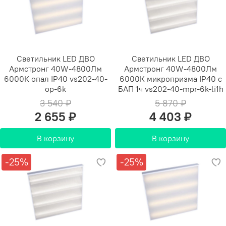
Светильник LED ДВО
Светильник LED ДВО
Армстронг 40W-4800Лм
Армстронг 40W-4800Лм
6000К опал IP40 vs202-40-
6000К микропризма IP40 с
op-6k
БАП 1ч vs202-40-mpr-6k-li1h
3 540 ₽
5 870 ₽
2 655 ₽
4 403 ₽
В корзину
В корзину
-25%
-25%