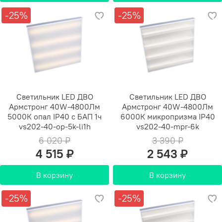
-25%
-25%
Светильник LED ДВО
Светильник LED ДВО
Армстронг 40W-4800Лм
Армстронг 40W-4800Лм
5000К опал IP40 с БАП 1ч
6000К микропризма IP40
vs202-40-op-5k-li1h
vs202-40-mpr-6k
6 020 ₽
3 390 ₽
4 515 ₽
2 543 ₽
В корзину
В корзину
-25%
-25%