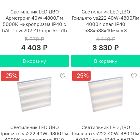
Светильник LED ДВО
Светильник LED ДВО
Армстронг 40W-4800Лм
Грильято vs222 40W-4800Лм
5000К микропризма IP40 с
4000К опал IP40
БАП 1ч vs202-40-mpr-5k-li1h
588х588х40мм VS
5 870 ₽
4 440 ₽
4 403 ₽
3 330 ₽
В корзину
В корзину
-25%
-25%
Светильник LED ДВО
Светильник LED ДВО
Грильято vs222 40W-4800Лм
Грильято vs222 40W-4800Лм
4000К микропризма IP40
6000К опал IP40 с БАП 1ч