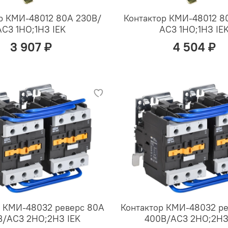
р КМИ-48012 80А 230В/
Контактор КМИ-48012 8
АС3 1НО;1НЗ IEK
АС3 1НО;1НЗ IE
3 907 ₽
4 504 ₽
р КМИ-48032 реверс 80А
Контактор КМИ-48032 р
В/АС3 2НО;2НЗ IEK
400В/АС3 2НО;2НЗ