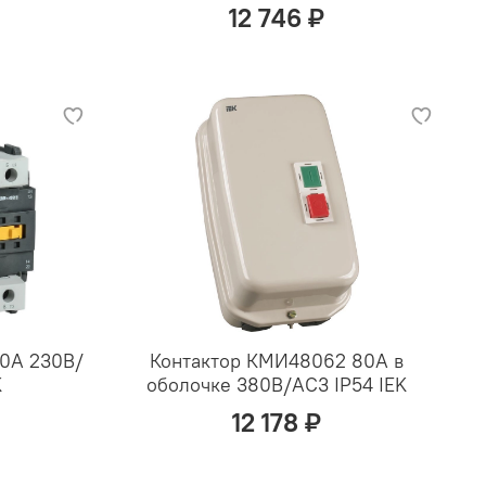
12 746 ₽
80А 230В/
Контактор КМИ48062 80А в
K
оболочке 380В/АС3 IP54 IEK
12 178 ₽