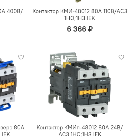
0А 400В/
Контактор КМИ-48012 80А 110В/АС3
K
1НО;1НЗ IEK
6 366 ₽
еверс 80А
Контактор КМИп-48012 80А 24В/
 IEK
АС3 1НО;1НЗ IEK