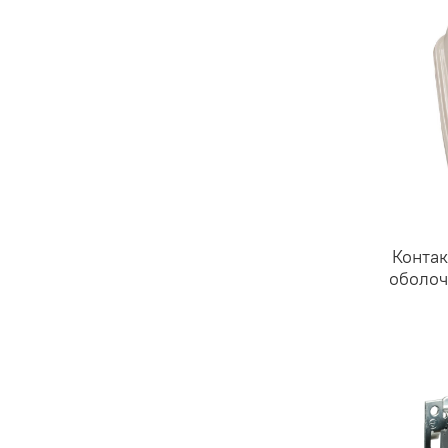
Конта
оболоч