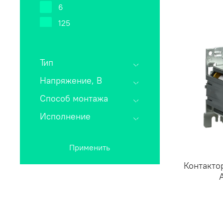
6
125
Показать все
160
250
Тип
400
Напряжение, В
500
Способ монтажа
Исполнение
Применить
Контакто