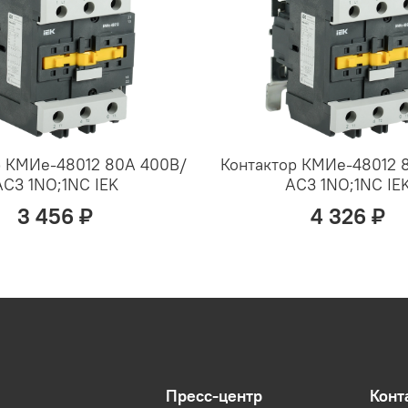
р КМИе-48012 80А 400В/
Контактор КМИе-48012 8
АС3 1NO;1NC IEK
АС3 1NO;1NC IE
3 456 ₽
4 326 ₽
Пресс-центр
Конт