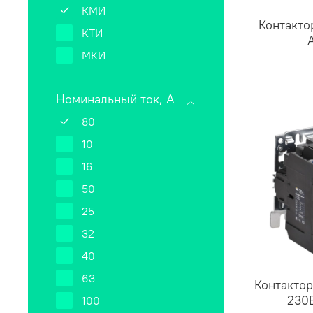
КМИ
Контакто
КТИ
МКИ
Номинальный ток, А
80
10
16
50
25
32
40
63
Контакто
230
100