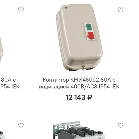
 80А с
Контактор КМИ48062 80А с
P54 IEK
индикацией 400В/АС3 IP54 IEK
12 143 ₽