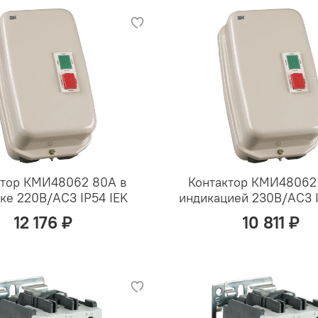
ктор КМИ48062 80А в
Контактор КМИ48062
ке 220В/АС3 IP54 IEK
индикацией 230В/АС3 I
12 176 ₽
10 811 ₽