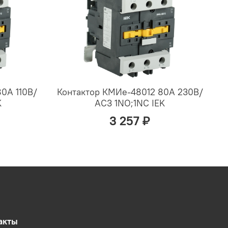
0А 110В/
Контактор КМИе-48012 80А 230В/
K
АС3 1NO;1NC IEK
3 257 ₽
акты