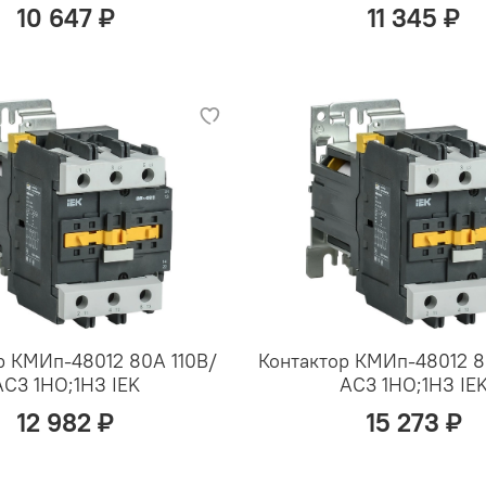
10 647 ₽
11 345 ₽
р КМИп-48012 80А 110В/
Контактор КМИп-48012 
АС3 1НО;1НЗ IEK
АС3 1НО;1НЗ IE
12 982 ₽
15 273 ₽