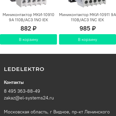
Миниконтактор МКИ-10910
Миниконтактор МКИ-10911 9А
9А 110В/АС3 1NO IEK
110В/АС3 1NC IEK
882 ₽
985 ₽
В корзину
В корзину
LEDELEKTRO
Контакты
8 495 363-88-49
zakaz@el-systems24.ru
Московская область, г Видное, пр-кт Ленинского