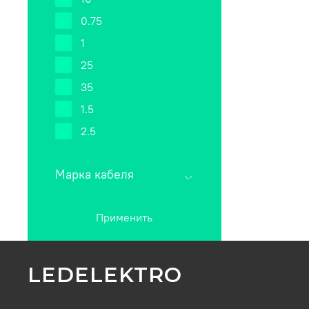
0.75
1
25
35
1.5
2.5
Марка кабеля
Применить
LEDELEKTRO