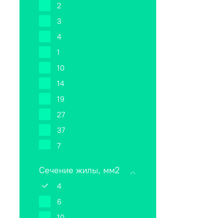
2
3
4
1
10
14
19
27
37
7
52
Сечение жилы, мм2
61
4
6
10