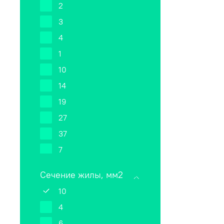
2
3
4
1
10
14
19
27
37
7
52
Сечение жилы, мм2
61
10
4
6