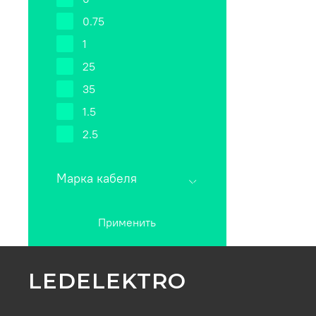
0.75
1
25
35
1.5
2.5
Марка кабеля
Применить
LEDELEKTRO