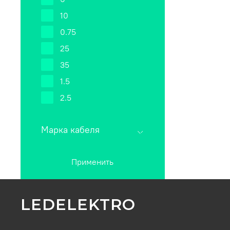
10
0.75
25
35
1.5
2.5
Марка кабеля
Применить
LEDELEKTRO