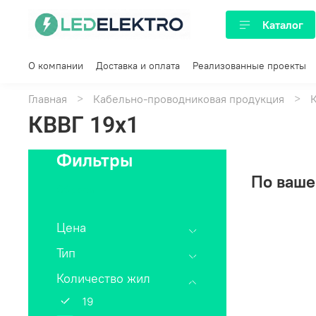
Каталог
О компании
Доставка и оплата
Реализованные проекты
Главная
Кабельно-проводниковая продукция
КВВГ 19х1
Фильтры
По ваше
Сбросить
Цена
Тип
Количество жил
19